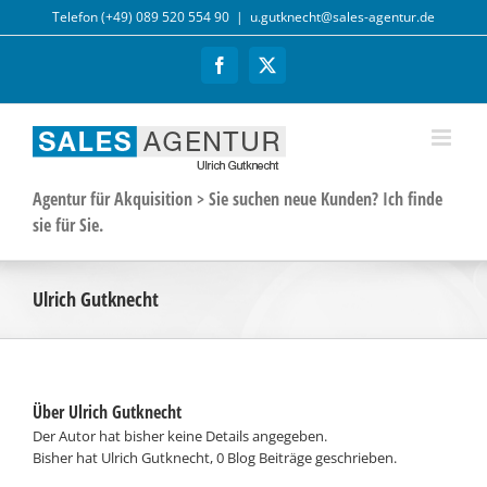
Zum
Telefon (+49) 089 520 554 90
|
u.gutknecht@sales-agentur.de
Inhalt
springen
Facebook
X
Agentur für Akquisition > Sie suchen neue Kunden? Ich finde
sie für Sie.
Ulrich Gutknecht
Über
Ulrich Gutknecht
Der Autor hat bisher keine Details angegeben.
Bisher hat Ulrich Gutknecht, 0 Blog Beiträge geschrieben.